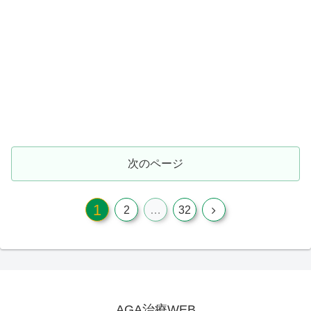
次のページ
1
次
2
…
32
へ
AGA治療WEB