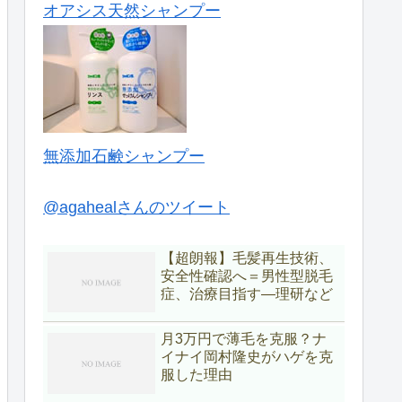
オアシス天然シャンプー
無添加石鹸シャンプー
@agahealさんのツイート
【超朗報】毛髪再生技術、
安全性確認へ＝男性型脱毛
症、治療目指す―理研など
月3万円で薄毛を克服？ナ
イナイ岡村隆史がハゲを克
服した理由