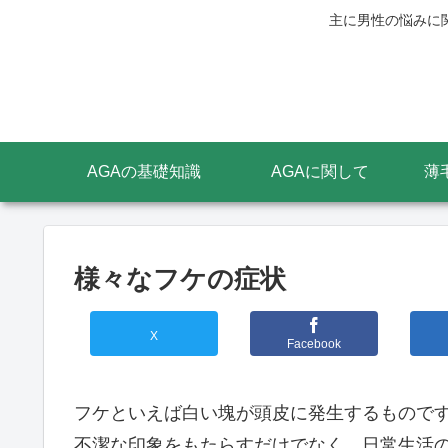
主に男性の悩みに
AGAの基礎知識
AGAに関して
薄
様々なフケの症状
X
Facebook
フケといえば白い塊が頭皮に発生するもので
不潔な印象をもたらすだけでなく、日常生活