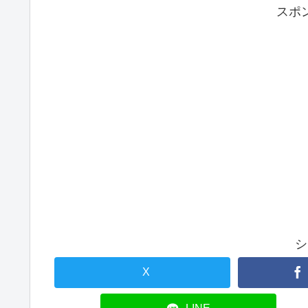
スポ
シ
X