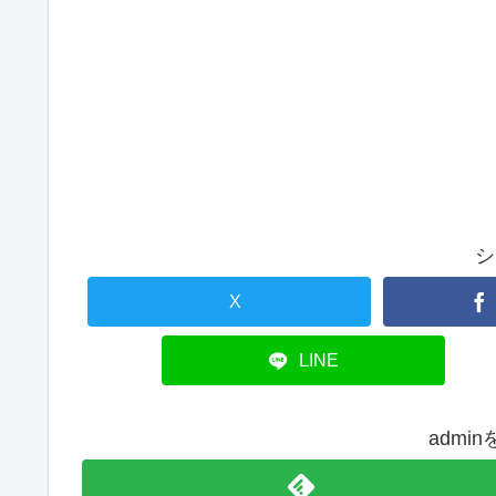
シ
X
LINE
admi