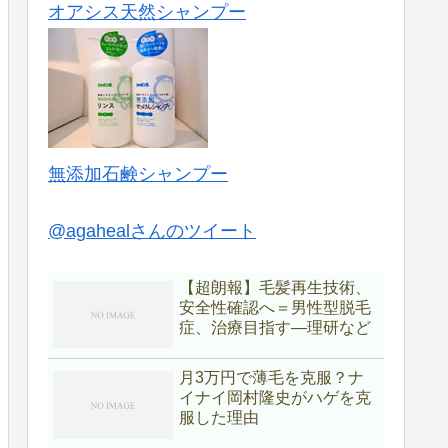
オアシス天然シャンプー
無添加石鹸シャンプー
@agahealさんのツイート
【超朗報】毛髪再生技術、
安全性確認へ＝男性型脱毛
症、治療目指す―理研など
月3万円で薄毛を克服？ナ
イナイ岡村隆史がハゲを克
服した理由