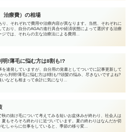
金、治療費）の相場
があり、それぞれで費用や治療内容が異なります。当然、それぞれに
しており、自分のAGAの進行具合や経済状態によって選択する治療
ジでは、それらの主な治療法による費用...
明!薄毛に悩む方は8割も!?
記事を連発していますが、自分用の覚書としてついでに記事更新して
から判明!薄毛に悩む方は8割も!?頭髪の悩み、尽きないですよね?
いなども相まって余計に気になり...
策
で秋の抜け毛について考えてみる短いお盆休みが終わり、社会人は
、夏もそろそろ終わりに近づいています。夏の終わりはなんだか切
むしゃらに仕事をしていると、季節の移り変...