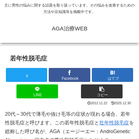
主に男性の悩みに関する話題を取り扱っています。その悩みを改善するための
方法や豆知識等を掲載中です。
AGA治療WEB
若年性脱毛症
X
Facebook
はてブ
LINE
コピー
2012.11.22
2025.12.30
20代～30代で薄毛や抜け毛等の症状が現れる場合、若年
性脱毛症と呼びます。この若年性脱毛症と
壮年性脱毛症
を
総称した呼び名が、AGA（エージーエー：AndroGenetic