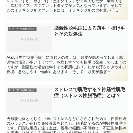
シジルですが、今までは「塗るタイプ」が主流でしたが、最近では
「飲むタイプ」のタブレットタイプが人気となっています。そして、
このミノキシジルタブレットには、ミノキシジルの含有量が「...
脂漏性脱毛症による薄毛・抜け毛
AGA（男性型脱毛症）
とその対処法
AGA（男性型脱毛症）に悩む人の多くは、頭皮が脂ぎってしまう脂
漏性の場合が多いようです。乾燥しすぎても抜毛は発生してしまうの
ですが、脂漏性の場合は年中その状態にあり、しかも汗をかきやすい
夏場に悪化しやすい傾向にあります。そして、頭皮が脂ぎっ...
ストレスで脱毛する？神経性脱毛
AGA（男性型脱毛症）
症（ストレス性脱毛症）とは？
円形脱毛症と同じく、強いストレスなどにさらされた結果、自律神経
のバランスが崩れて免疫異常を起こし、脱毛に至るのが神経性脱毛症
です。円形脱毛症と違う点は、脱毛の範囲が不明瞭で、不正形線状や
地図状に抜けてくる場合が多いという特徴があります。原因...