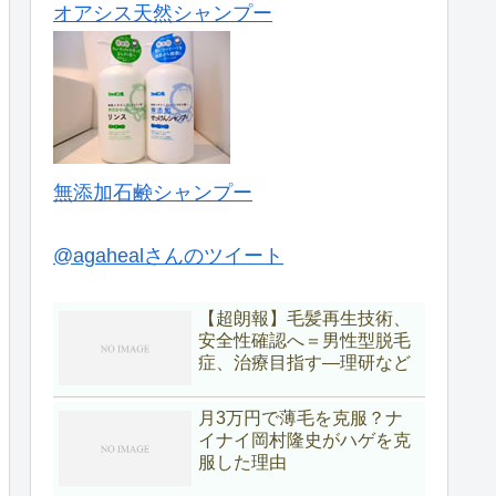
オアシス天然シャンプー
無添加石鹸シャンプー
@agahealさんのツイート
【超朗報】毛髪再生技術、
安全性確認へ＝男性型脱毛
症、治療目指す―理研など
月3万円で薄毛を克服？ナ
イナイ岡村隆史がハゲを克
服した理由