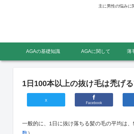
主に男性の悩みに
AGAの基礎知識
AGAに関して
薄
1日100本以上の抜け毛は禿げ
X
Facebook
一般的に、1日に抜け落ちる髪の毛の平均は、5
数
）