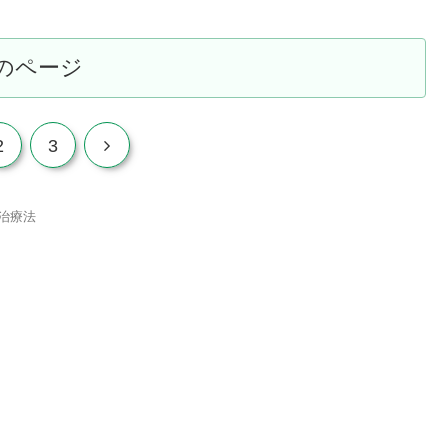
のページ
次
2
3
へ
い治療法