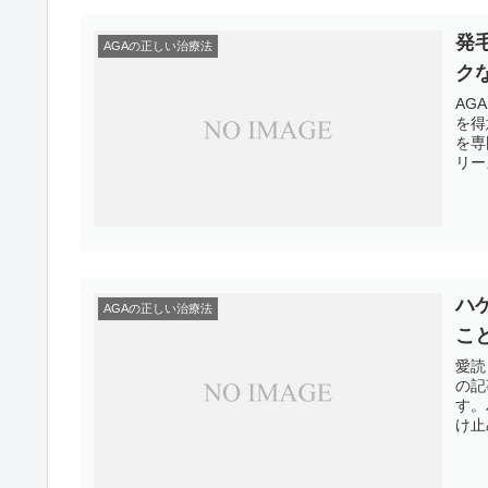
発
AGAの正しい治療法
ク
AG
を得
を専
リー
ハ
AGAの正しい治療法
こ
愛読
の記
す。
け止