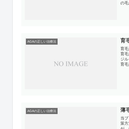
の毛
育
AGAの正しい治療法
育毛
育毛
ジル
育毛
薄
AGAの正しい治療法
当ブ
策方
が、