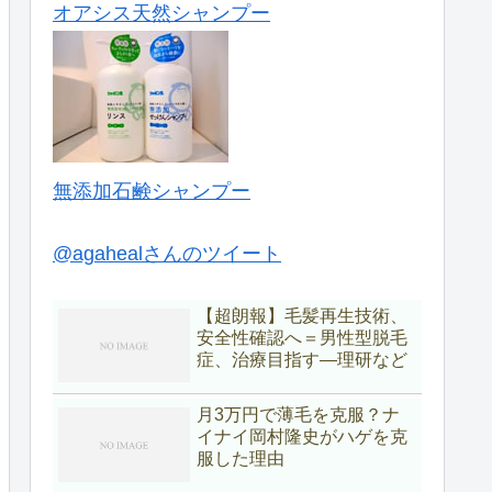
オアシス天然シャンプー
無添加石鹸シャンプー
@agahealさんのツイート
【超朗報】毛髪再生技術、
安全性確認へ＝男性型脱毛
症、治療目指す―理研など
月3万円で薄毛を克服？ナ
イナイ岡村隆史がハゲを克
服した理由