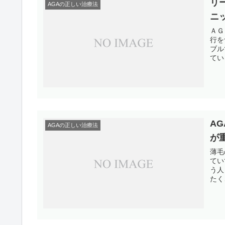
リ
AGAの正しい治療法
ニ
ＡＧ
行を
ブル
てい
A
AGAの正しい治療法
が
薄毛
てい
う人
たく