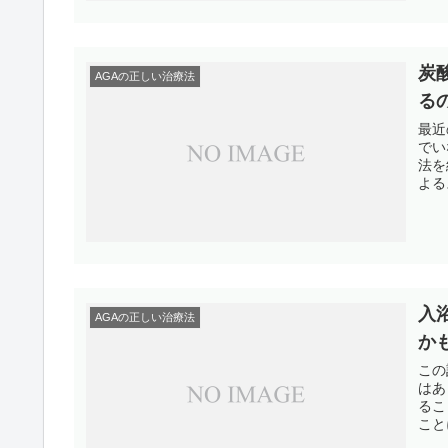
炭
AGAの正しい治療法
る
最近
でい
法を
よる
入
AGAの正しい治療法
か
この
はあ
るこ
こと