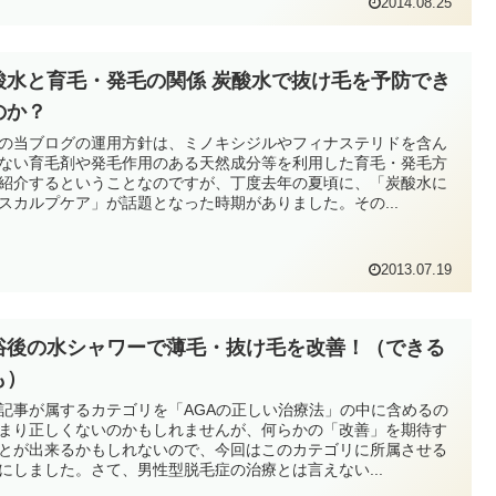
2014.08.25
酸水と育毛・発毛の関係 炭酸水で抜け毛を予防でき
のか？
の当ブログの運用方針は、ミノキシジルやフィナステリドを含ん
ない育毛剤や発毛作用のある天然成分等を利用した育毛・発毛方
紹介するということなのですが、丁度去年の夏頃に、「炭酸水に
スカルプケア」が話題となった時期がありました。その...
2013.07.19
浴後の水シャワーで薄毛・抜け毛を改善！（できる
も）
記事が属するカテゴリを「AGAの正しい治療法」の中に含めるの
まり正しくないのかもしれませんが、何らかの「改善」を期待す
とが出来るかもしれないので、今回はこのカテゴリに所属させる
にしました。さて、男性型脱毛症の治療とは言えない...