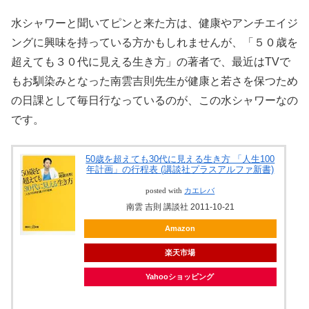
水シャワーと聞いてピンと来た方は、健康やアンチエイジ
ングに興味を持っている方かもしれませんが、「５０歳を
超えても３０代に見える生き方」の著者で、最近はTVで
もお馴染みとなった南雲吉則先生が健康と若さを保つため
の日課として毎日行なっているのが、この水シャワーなの
です。
50歳を超えても30代に見える生き方 「人生100
年計画」の行程表 (講談社プラスアルファ新書)
posted with
カエレバ
南雲 吉則 講談社 2011-10-21
Amazon
楽天市場
Yahooショッピング
ヤフオク!