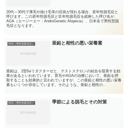
20代～30代で薄毛や抜け毛等の症状が現れる場合、若年性脱毛症と
呼びます。この若年性脱毛症と壮年性脱毛症を総称した呼び名が、
AGA（エージーエー：AndroGenetic Alopecia）、日本名で男性型脱
毛症となります。
亜鉛と相性の悪い栄養素
AGA（男性型脱毛症）
亜鉛は、2型5αリダクターゼと、テストステロンの結合を阻害する効
果があるといわれています。育毛やAGAの治療において、亜鉛を摂
取することも効果的と言われていますが、この亜鉛と相性の悪い栄養
素もいくつか存在しています。そのような、亜鉛と相性の...
季節による脱毛とその対策
AGA（男性型脱毛症）