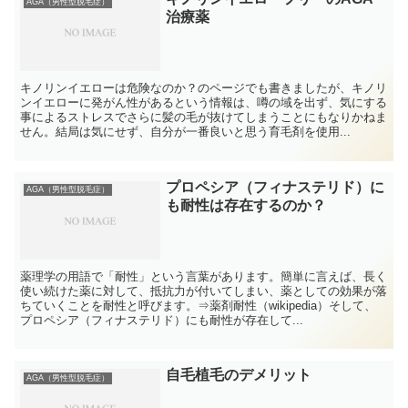
AGA（男性型脱毛症）
治療薬
キノリンイエローは危険なのか？のページでも書きましたが、キノリ
ンイエローに発がん性があるという情報は、噂の域を出ず、気にする
事によるストレスでさらに髪の毛が抜けてしまうことにもなりかねま
せん。結局は気にせず、自分が一番良いと思う育毛剤を使用...
プロペシア（フィナステリド）に
AGA（男性型脱毛症）
も耐性は存在するのか？
薬理学の用語で「耐性」という言葉があります。簡単に言えば、長く
使い続けた薬に対して、抵抗力が付いてしまい、薬としての効果が落
ちていくことを耐性と呼びます。⇒薬剤耐性（wikipedia）そして、
プロペシア（フィナステリド）にも耐性が存在して...
自毛植毛のデメリット
AGA（男性型脱毛症）