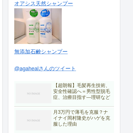
オアシス天然シャンプー
無添加石鹸シャンプー
@agahealさんのツイート
【超朗報】毛髪再生技術、
安全性確認へ＝男性型脱毛
症、治療目指す―理研など
月3万円で薄毛を克服？ナ
イナイ岡村隆史がハゲを克
服した理由