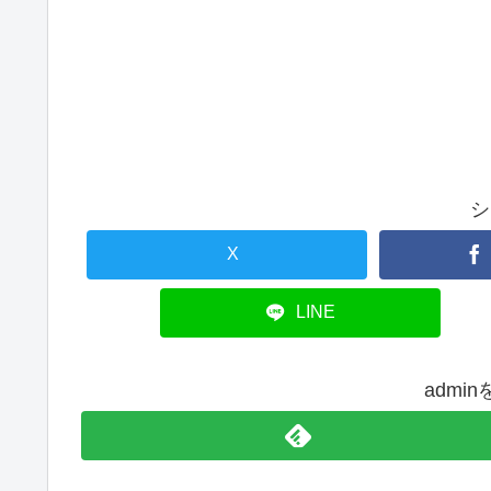
シ
X
LINE
admi