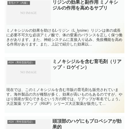
リジンの効果と副作用 ミノキシ
育毛ケア（内服）
ジルの作用を高めるサプリ
ミノキシジルの効果を助けるL-リジン（L_lysine）リジンは体の成長
に必要不可欠な必須アミノ酸で、体の窒素のバランスを正しく保つ働
きがあります。また、神経システムに直接入り込み、免疫機能を高め
る作用があります。また、上記で紹介した効果以...
ミノキシジルを含む育毛剤（リア
AGA（男性型脱毛症）
ップ・ロゲイン）
現在では、このミノキシジルを含む市販の育毛剤も販売されていま
す。海外製品の方が種類が多く、効果が高いものもあるのですが、や
はり国産が安心できるという方の間では、リアップが有名でしょう。
大正製薬 リアップ（RiUP）シリーズ大正製薬が販売して...
頭頂部のハゲにもプロペシアが効
AGA（男性型脱毛症）
果的